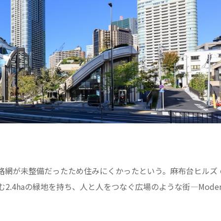
路網が未整備だったため住みにくかったという。麻布台ヒルズ 
園を含む2.4haの緑地を持ち、人と人をつなぐ広場のような街―Moder