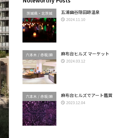
Noteworthy Posts
五浦幽谷隠田跡温泉
茨城県・北茨城
2024.11.10
麻布台ヒルズ マーケット
六本木 / 赤坂/麻
2024.03.12
布台
麻布台ヒルズでアート鑑賞
六本木 / 赤坂/麻
2023.12.04
布台