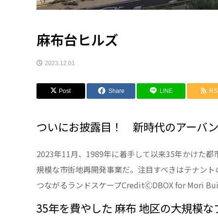
麻布台ヒルズ
2023.12.01
Post
Share
LINE
RS
ついにお披露目！ 新時代のアーバン
2023年11月、1989年に着手して以来35年かけた
規模な市街地再開発事業だ。注目すべきはテナント
つながるランドスケープCreditⒸDBOX for Mori Building
35年を費やした 麻布 地区の大規模