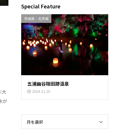
Special Feature
茨城県・北茨城
五浦幽谷隠田跡温泉
ぶ大
2024.11.10
水が
月を選択