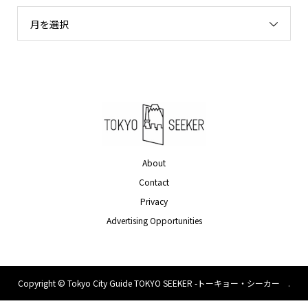
月を選択
About
Contact
Privacy
Advertising Opportunities
Copyright ©
Tokyo City Guide TOKYO SEEKER -トーキョー・シーカー .