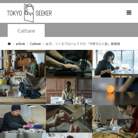
Culture
article
Culture
金沢、つくるプロジェクト01「作家のひと匙」展開催