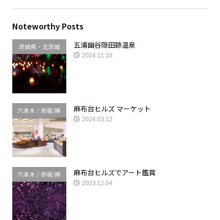
Noteworthy Posts
五浦幽谷隠田跡温泉
茨城県・北茨城
2024.11.10
麻布台ヒルズ マーケット
六本木 / 赤坂/麻
2024.03.12
布台
麻布台ヒルズでアート鑑賞
六本木 / 赤坂/麻
2023.12.04
布台