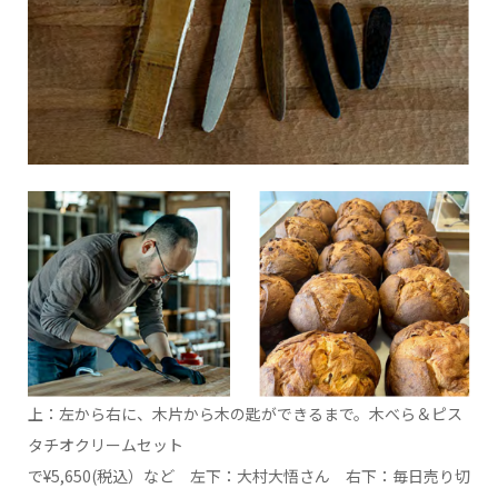
上：左から右に、木片から木の匙ができるまで。木べら＆ピス
タチオクリームセット
で¥5,650(税込）など 左下：大村大悟さん 右下：毎日売り切