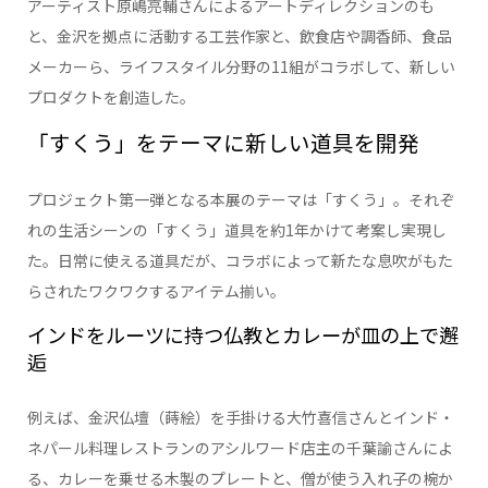
アーティスト原嶋亮輔さんによるアートディレクションのも
と、金沢を拠点に活動する工芸作家と、飲食店や調香師、食品
メーカーら、ライフスタイル分野の11組がコラボして、新しい
プロダクトを創造した。
「すくう」をテーマに新しい道具を開発
プロジェクト第一弾となる本展のテーマは「すくう」。それぞ
れの生活シーンの「すくう」道具を約1年かけて考案し実現し
た。日常に使える道具だが、コラボによって新たな息吹がもた
らされたワクワクするアイテム揃い。
インドをルーツに持つ仏教とカレーが皿の上で邂
逅
例えば、金沢仏壇（蒔絵）を手掛ける大竹喜信さんとインド・
ネパール料理レストランのアシルワード店主の千葉諭さんによ
る、カレーを乗せる木製のプレートと、僧が使う入れ子の椀か