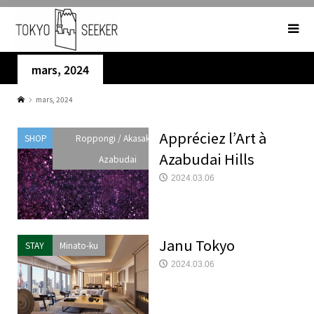
mars, 2024
mars, 2024
Appréciez l’Art à
SHOP
Roppongi / Akasaka /
Azabudai Hills
Azabudai
2024.03.06
Janu Tokyo
STAY
Minato-ku
2024.03.06