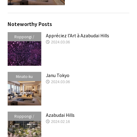
Noteworthy Posts
Appréciez l’Art à Azabudai Hills
Roppongi /
2024.03.06
Akasaka /
Azabudai
Janu Tokyo
Minato-ku
2024.03.06
Azabudai Hills
Roppongi /
2024.02.16
Akasaka /
Azabudai