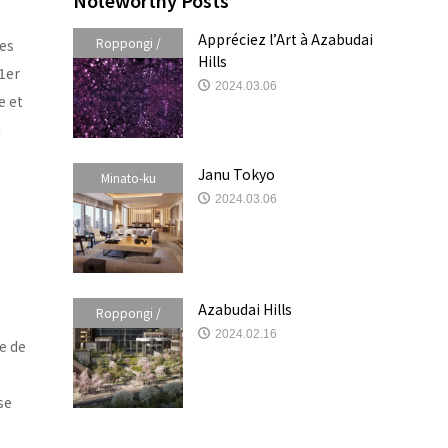
Noteworthy Posts
Appréciez l’Art à Azabudai
Roppongi /
es
Hills
1er
Akasaka /
2024.03.06
e et
Azabudai
n
Janu Tokyo
Minato-ku
2024.03.06
Azabudai Hills
Roppongi /
2024.02.16
Akasaka /
e de
Azabudai
se