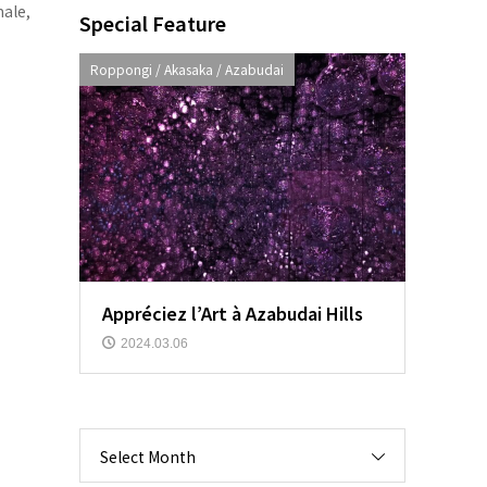
male,
Special Feature
Roppongi / Akasaka / Azabudai
Appréciez l’Art à Azabudai Hills
2024.03.06
Select Month