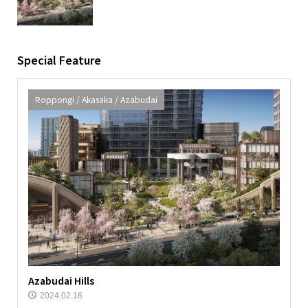
Azabudai
Special Feature
Roppongi / Akasaka / Azabudai
Azabudai Hills
2024.02.16