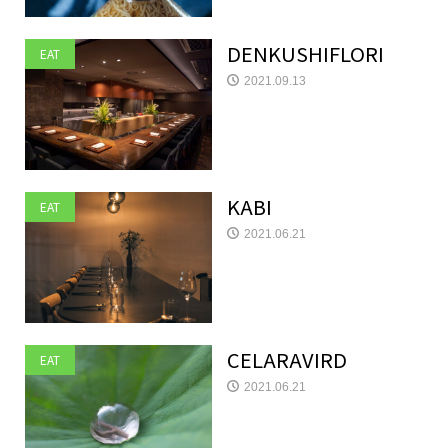
DENKUSHIFLORI
EAT
2021.09.13
KABI
EAT
2021.06.21
CELARAVIRD
EAT
2021.06.21