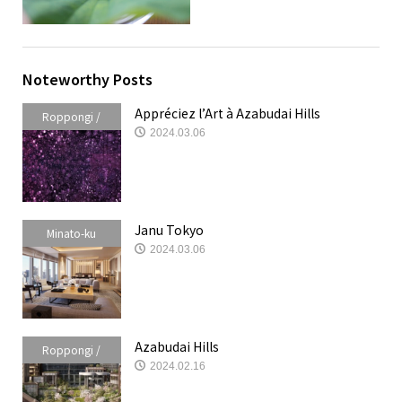
Noteworthy Posts
Appréciez l’Art à Azabudai Hills
Roppongi /
2024.03.06
Akasaka /
Azabudai
Janu Tokyo
Minato-ku
2024.03.06
Azabudai Hills
Roppongi /
2024.02.16
Akasaka /