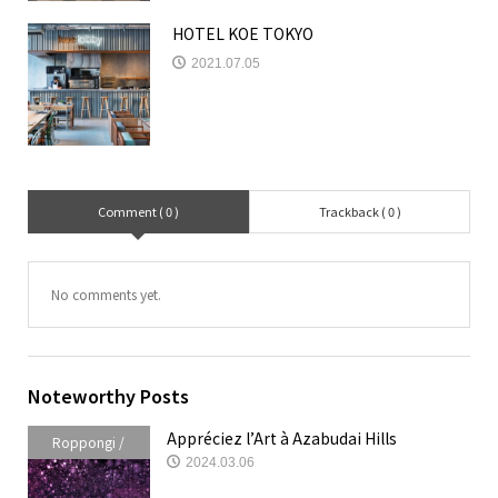
HOTEL KOE TOKYO
2021.07.05
Comment ( 0 )
Trackback ( 0 )
No comments yet.
Noteworthy Posts
Appréciez l’Art à Azabudai Hills
Roppongi /
2024.03.06
Akasaka /