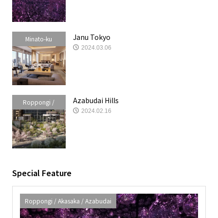
Azabudai
Janu Tokyo
Minato-ku
2024.03.06
Azabudai Hills
Roppongi /
2024.02.16
Akasaka /
Azabudai
Special Feature
Roppongi / Akasaka / Azabudai