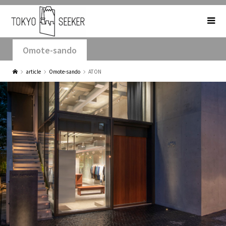
Omote-sando
article
Omote-sando
ATON