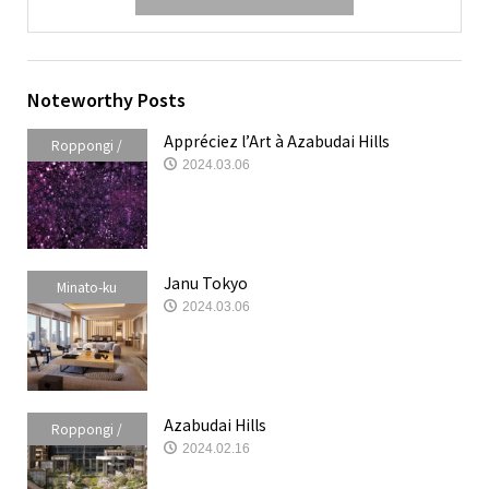
Noteworthy Posts
Appréciez l’Art à Azabudai Hills
Roppongi /
2024.03.06
Akasaka /
Azabudai
Janu Tokyo
Minato-ku
2024.03.06
Azabudai Hills
Roppongi /
2024.02.16
Akasaka /